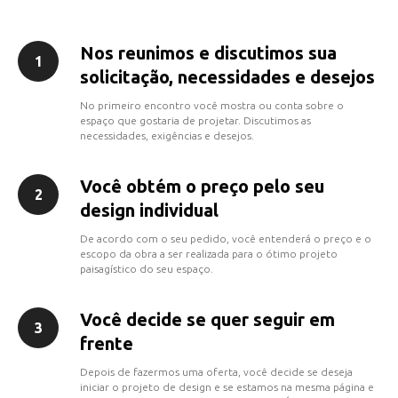
Nos reunimos e discutimos sua
1
solicitação, necessidades e desejos
No primeiro encontro você mostra ou conta sobre o
espaço que gostaria de projetar. Discutimos as
necessidades, exigências e desejos.
Você obtém o preço pelo seu
2
design individual
De acordo com o seu pedido, você entenderá o preço e o
escopo da obra a ser realizada para o ótimo projeto
paisagístico do seu espaço.
Você decide se quer seguir em
3
frente
Depois de fazermos uma oferta, você decide se deseja
iniciar o projeto de design e se estamos na mesma página e