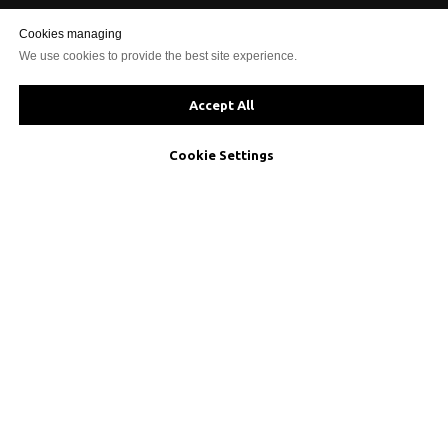
Cookies managing
We use cookies to provide the best site experience.
Accept All
AMI 26826
Cookie Settings
© 2024 InsideOut
Домашня сторінка
Нерухомість
Про нас
Де жити в Португалії?
Відгуки
ТОП-10 місць для життя в Лісабоні
Команда
Контакти
Дизайн інтерʼєру
Блог
Політика конфіденційності
Портфоліо інтерʼєрів
Дизайн-проект