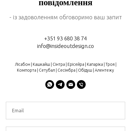
повідомлення
- із задоволенням обговоримо ваш запит
+351 93 680 38 74
info@insideoutdesign.co
Лісабон | Кашкайш | Сінтра | Ерісейра | Капаріка | Троя |
Компорта | Сетубал | Сесімбра | Обідуш | Алентежу